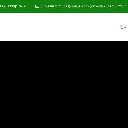
аанбаатар
26.3°C
tumuruu_tumuruu@naver.com (kakoatalk): tenuuntour
인사