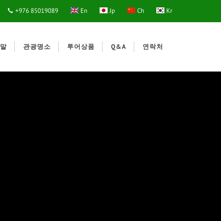
+976 85019089
En
Jp
Ch
Kr
말
관광명소
투어상품
Q&A
연락처